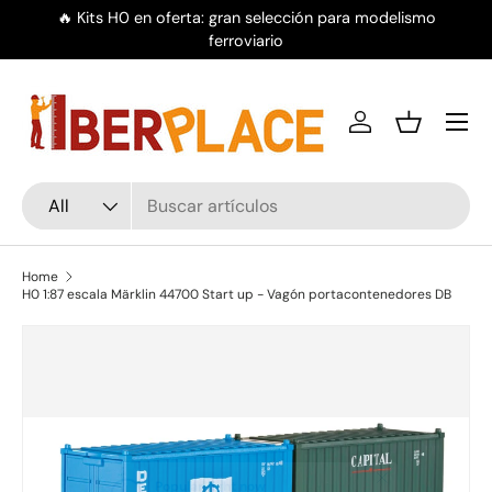
🔥 Kits H0 en oferta: gran selección para modelismo
Skip to content
ferroviario
Menu
Log in
Basket
Search
Product type
All
Home
H0 1:87 escala Märklin 44700 Start up - Vagón portacontenedores DB
Skip to product information