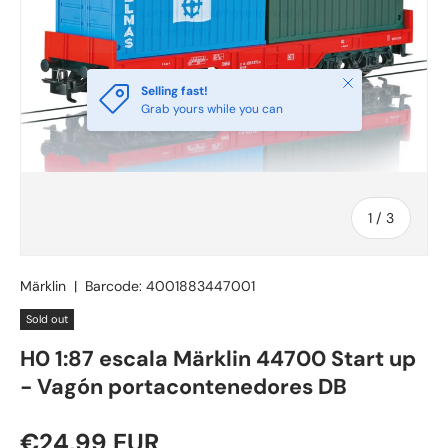
Close
Selling fast!
Grab yours while you can
of
1
/
3
Märklin
|
Barcode:
4001883447001
Sold out
H0 1:87 escala Märklin 44700 Start up
- Vagón portacontenedores DB
Regular price
€24,99 EUR