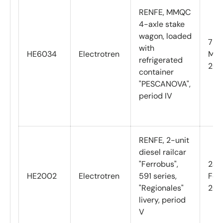
RENFE, MMQC
4-axle stake
wagon, loaded
7
with
HE6034
Electrotren
Mar
refrigerated
202
container
"PESCANOVA",
period IV
RENFE, 2-unit
diesel railcar
"Ferrobus",
24
HE2002
Electrotren
591 series,
Feb
"Regionales"
202
livery, period
V