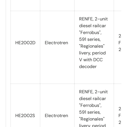
RENFE, 2-unit
diesel railcar
"Ferrobus",
24
591 series,
HE2002D
Electrotren
Feb
"Regionales"
202
livery, period
V with DCC
decoder
RENFE, 2-unit
diesel railcar
"Ferrobus",
24
591 series,
HE2002S
Electrotren
Feb
"Regionales"
202
livery, period