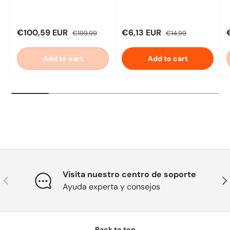
Sale price
Regular price
Sale price
Regular price
S
€100,59 EUR
€6,13 EUR
€199,99
€14,99
Add to cart
Add to cart
Visita nuestro centro de soporte
Previous
Nex
Ayuda experta y consejos
Back to top