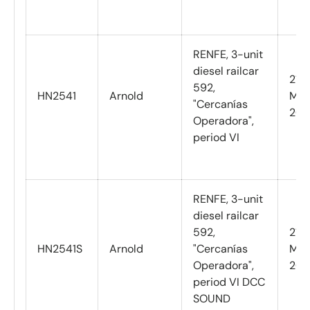
RENFE, 3-unit
diesel railcar
21
592,
HN2541
Arnold
Mar
"Cercanías
202
Operadora",
period VI
RENFE, 3-unit
diesel railcar
592,
21
HN2541S
Arnold
"Cercanías
Mar
Operadora",
202
period VI DCC
SOUND