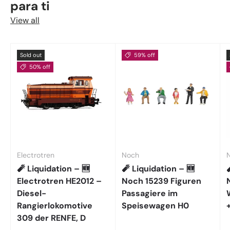
para ti
View all
Sold out
59% off
50% off
Electrotren
Noch
🧨 Liquidation – 🆕
🧨 Liquidation – 🆕
Electrotren HE2012 –
Noch 15239 Figuren
Diesel-
Passagiere im
Rangierlokomotive
Speisewagen H0
309 der RENFE, D