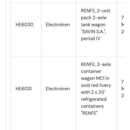
RENFE, 2-unit
pack 2-axle
7
HE6030
Electrotren
tank wagon
Mar
"SAVIN S.A.",
202
period IV
RENFE, 2-axle
container
wagon MC1 in
7
oxid red livery
HE6031
Electrotren
Mar
with 2 x 20'
202
refrigerated
containers
"RENFE"