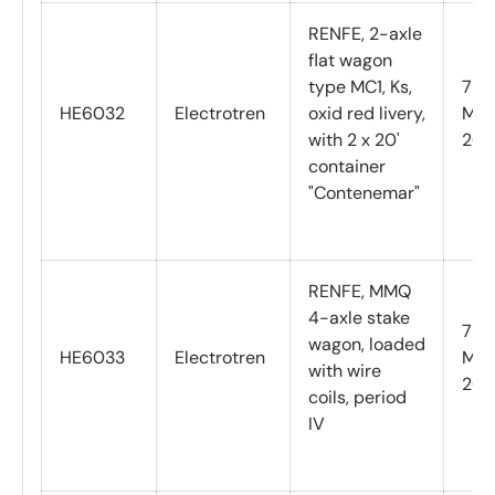
RENFE, 2-axle
flat wagon
type MC1, Ks,
7
HE6032
Electrotren
oxid red livery,
Mar
with 2 x 20'
202
container
"Contenemar"
RENFE, MMQ
4-axle stake
7
wagon, loaded
HE6033
Electrotren
Mar
with wire
202
coils, period
IV