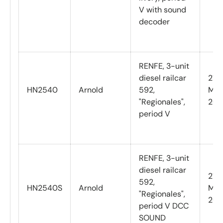
V with sound
decoder
RENFE, 3-unit
diesel railcar
21
HN2540
Arnold
592,
Mar
"Regionales",
202
period V
RENFE, 3-unit
diesel railcar
21
592,
HN2540S
Arnold
Mar
"Regionales",
202
period V DCC
SOUND