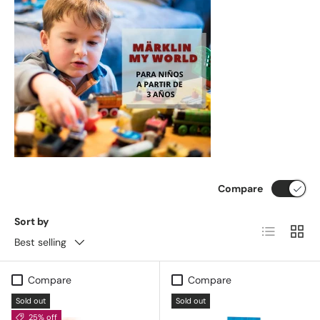
Compare
Sort by
List
Grid
Best selling
Compare
Compare
Sold out
Sold out
25% off