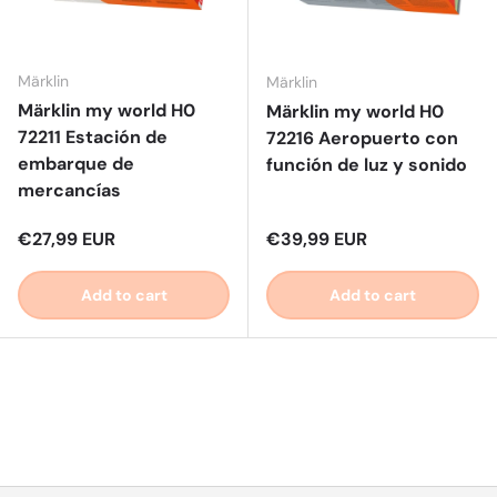
Märklin
Märklin
Märklin my world H0
Märklin my world H0
72211 Estación de
72216 Aeropuerto con
embarque de
función de luz y sonido
mercancías
Regular price
Regular price
€27,99 EUR
€39,99 EUR
Add to cart
Add to cart