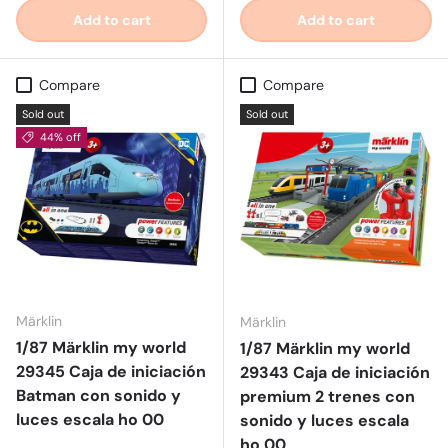
Add to cart
Add to cart
Compare
Compare
Sold out
Sold out
44% off
Märklin
Märklin
1/87 Märklin my world
1/87 Märklin my world
29345 Caja de iniciación
29343 Caja de iniciación
Batman con sonido y
premium 2 trenes con
luces escala ho 00
sonido y luces escala
ho 00