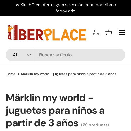
🔥 Kits H0 en oferta: gran selección para modelismo
Skip to content
ferroviario
Menu
Log in
Basket
Search
Product type
All
Home
Märklin my world - juguetes para niños a partir de 3 años
Märklin my world -
juguetes para niños a
partir de 3 años
(29 products)