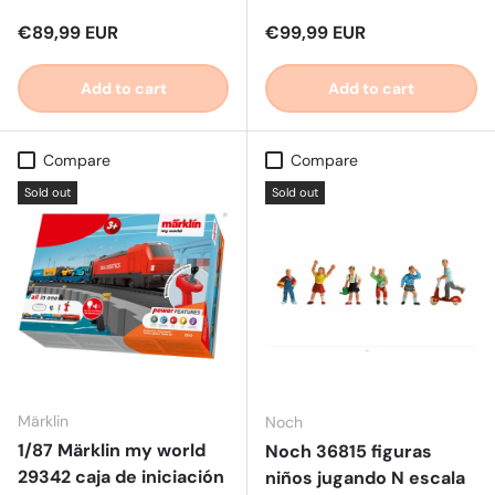
Regular price
Regular price
€89,99 EUR
€99,99 EUR
Add to cart
Add to cart
Compare
Compare
Sold out
Sold out
Märklin
Noch
1/87 Märklin my world
Noch 36815 figuras
29342 caja de iniciación
niños jugando N escala