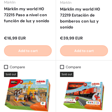
Märklin
Märklin
Märklin my world H0
Märklin my world H0
72215 Paso a nivel con
72219 Estación de
función de luz y sonido
bomberos con luz y
sonido
Regular price
Regular price
€16,99 EUR
€39,99 EUR
Add to cart
Add to cart
Compare
Compare
Sold out
Sold out