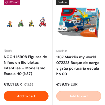
32% off
Sold out
Noch
Märklin
NOCH 15908 Figuras de
1/87 Märklin my world
Niños en Bicicletas
072223 Buque de carga
Infantiles – Modelismo
y grúa portuaria escala
Escala H0 (1:87)
ho 00
Sale price
Regular price
Regular price
€9,51 EUR
€39,99 EUR
€13,99
Add to cart
Add to cart