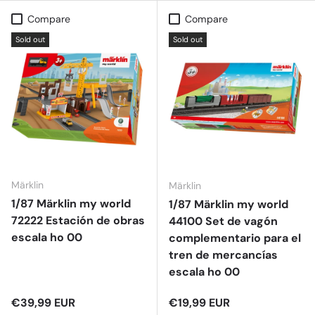
Compare
Compare
Sold out
Sold out
Märklin
Märklin
1/87 Märklin my world
1/87 Märklin my world
72222 Estación de obras
44100 Set de vagón
escala ho 00
complementario para el
tren de mercancías
escala ho 00
Regular price
Regular price
€39,99 EUR
€19,99 EUR