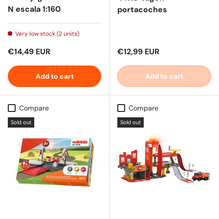
N escala 1:160
portacoches
Very low stock (2 units)
Regular price
Regular price
€14,49 EUR
€12,99 EUR
Add to cart
Add to cart
Compare
Compare
Sold out
Sold out