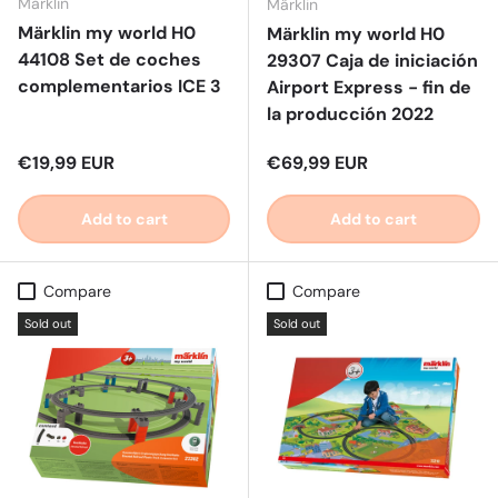
Märklin
Märklin
Märklin my world H0
Märklin my world H0
44108 Set de coches
29307 Caja de iniciación
complementarios ICE 3
Airport Express - fin de
la producción 2022
Regular price
Regular price
€19,99 EUR
€69,99 EUR
Add to cart
Add to cart
Compare
Compare
Sold out
Sold out