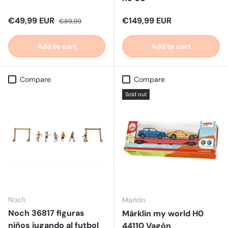
Sale price
Regular price
Regular price
€49,99 EUR
€149,99 EUR
€89,99
Add to cart
Add to cart
Compare
Compare
Sold out
Noch
Märklin
Noch 36817 figuras
Märklin my world H0
niños jugando al futbol
44110 Vagón