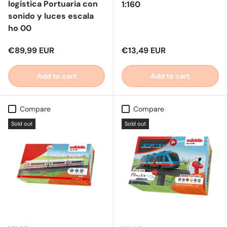
logística Portuaria con
1:160
sonido y luces escala
ho 00
Regular price
Regular price
€89,99 EUR
€13,49 EUR
Add to cart
Add to cart
Compare
Compare
Sold out
Sold out