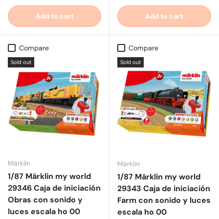
Add to cart
Add to cart
Compare
Compare
Sold out
Sold out
Märklin
Märklin
1/87 Märklin my world
1/87 Märklin my world
29346 Caja de iniciación
29343 Caja de iniciación
Obras con sonido y
Farm con sonido y luces
luces escala ho 00
escala ho 00