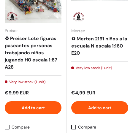
Preiser
Merten
♻️ Preiser Lote figuras
♻️ Merten 2191 niños a la
paseantes personas
escuela N escala 1:160
trabajando niños
E20
jugando H0 escala 1:87
A28
Very low stock (1 unit)
Very low stock (1 unit)
Regular price
Regular price
€9,99 EUR
€4,99 EUR
Add to cart
Add to cart
Compare
Compare