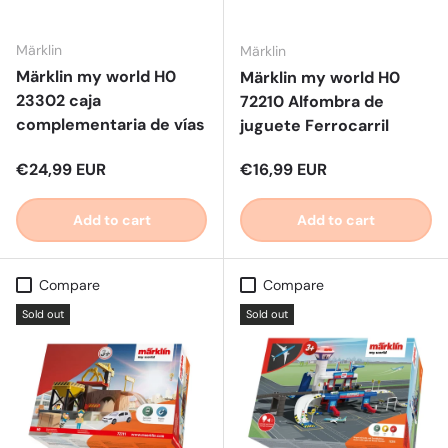
Märklin
Märklin
Märklin my world H0
Märklin my world H0
23302 caja
72210 Alfombra de
complementaria de vías
juguete Ferrocarril
Regular price
Regular price
€24,99 EUR
€16,99 EUR
Add to cart
Add to cart
Compare
Compare
Sold out
Sold out