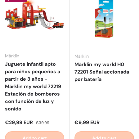
Märklin
Märklin
Juguete infantil apto
Märklin my world H0
para niños pequeños a
72201 Señal accionada
partir de 3 años -
por batería
Märklin my world 72219
Estación de bomberos
con función de luz y
sonido
Sale price
Regular price
Regular price
€29,99 EUR
€9,99 EUR
€39,99
Add to cart
Add to cart