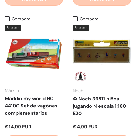
Compare
Compare
Sold out
Sold out
Märklin
Noch
Märklin my world H0
♻️ Noch 36811 niños
44100 Set de vagónes
jugando N escala 1:160
complementarios
E20
Regular price
Regular price
€14,99 EUR
€4,99 EUR